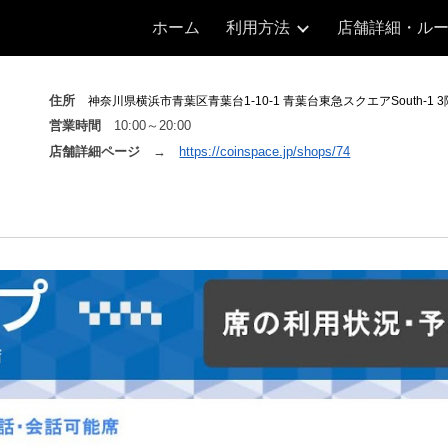
ホーム
利用方法
店舗詳細・ル
ip to main content
Skip to navigat
住所
神奈川県横浜市青葉区青葉台1-10-1 青葉台東急スクエア
South
-
1
3
営業時間
10
:00～2
0
:00
店舗詳細ページ
→
https://coinspace.jp/shops/74