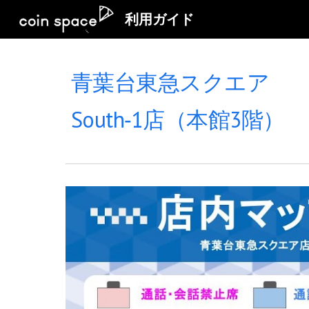
利用ガイド
Sk
青葉台東急スクエア
South‐1
店（
本館3階）