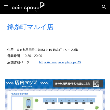
Skip to main content
Skip to navigation
錦糸町マルイ
店
住所
東京都墨田区江東橋3-9-10 錦糸町マルイ店3階
営業時間
10
:
3
0～20:
00
店舗詳細ページ
→
https://coinspace.jp/shops/49