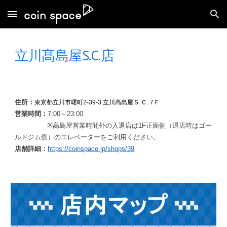
Skip to main content
Skip to navigation
立川髙島屋S.C.
店
住所
：
東京都立川市曙町2-39-3 立川髙島屋Ｓ.Ｃ. 7Ｆ
営業時間
：
7
:00～2
3
:00
※
高島屋営業時間外の入退店は1F正面側（退店時はゴー
ルドジム側）のエレベーターをご利用ください。
店舗詳細
：
https://coinspace.jp/shops/39