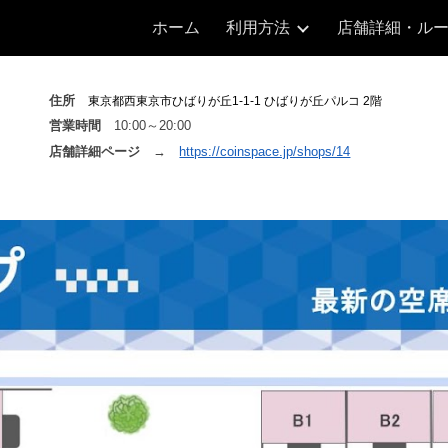
ホーム
利用方法
店舗詳細・ル
ip to main content
Skip to navigat
住所
東京都西東京市ひばりが丘1-1-1 ひばりが丘パルコ 2階
営業時間
10
:
0
0～20:00
店舗詳細ページ
→
https://coinspace.jp/shops/14